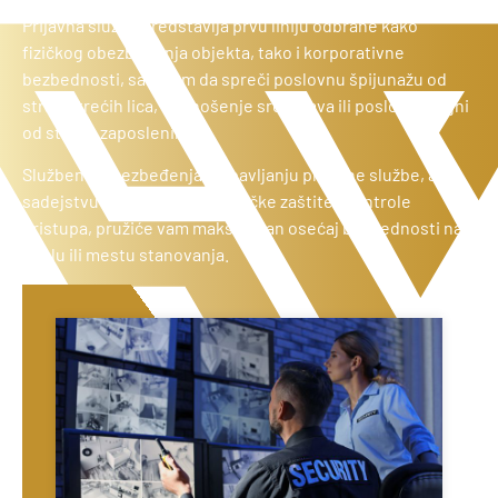
Prijavna služba predstavlja prvu liniju odbrane kako
fizičkog obezbeđenja objekta, tako i korporativne
bezbednosti, sa ciljem da spreči poslovnu špijunažu od
strane trećih lica, ili iznošenje sredstava ili poslovnih tajni
od strane zaposlenih.
Službenik obezbeđenja u obavljanju prijavne službe, a u
sadejstvu sa sistemima tehničke zaštite i kontrole
pristupa, pružiće vam maksimalan osećaj bezbednosti na
poslu ili mestu stanovanja.