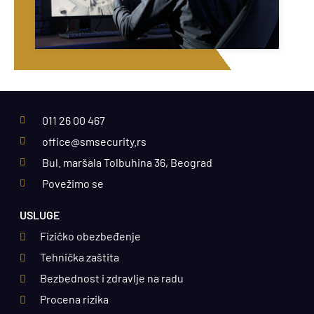
011 26 00 467
office@smsecurity.rs
Bul. maršala Tolbuhina 36, Beograd
Povežimo se
USLUGE
Fizičko obezbeđenje
Tehnička zaštita
Bezbednost i zdravlje na radu
Procena rizika