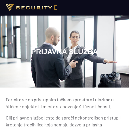
PRIJAVNA SLUŽBA
Formira se na pristupnim tačkama prostora i ulazima u
štićene objekte ili mesta stanovanja štićene ličnosti.
Cilj prijavne službe jeste da spreči nekontrolisan pristup i
kretanje trećih lica koja nemaju dozvolu prilaska