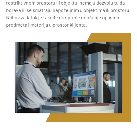
restriktivnom prostoru ili objektu, nemaju dozvolu tu da
borave ili se smatraju nepoželjnim u objektima ili prostoru.
Njihov zadatak je takođe da spreče unošenje opasnih
predmeta i materija u prostor klijenta.