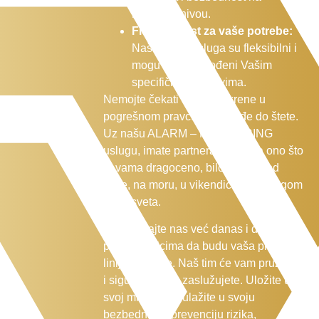
najvišem nivou.
Fleksibilnost za vaše potrebe:
Naši paketi usluga su fleksibilni i
mogu biti prilagođeni Vašim
specifičnim zahtevima.
Nemojte čekati da nešto krene u
pogrešnom pravcu ili da dođe do štete.
Uz našu ALARM – MONITORING
uslugu, imate partnera koji čuva ono što
je vama dragoceno, bilo da ste kod
kuće, na moru, u vikendici ili na drugom
kraju sveta.
Kontaktirajte nas već danas i dopustite
profesionalcima da budu vaša prva
linija odbrane. Naš tim će vam pruži mir
i sigurnost koju zaslužujete. Uložite u
svoj miran san, ulažite u svoju
bezbednost i prevenciju rizika,