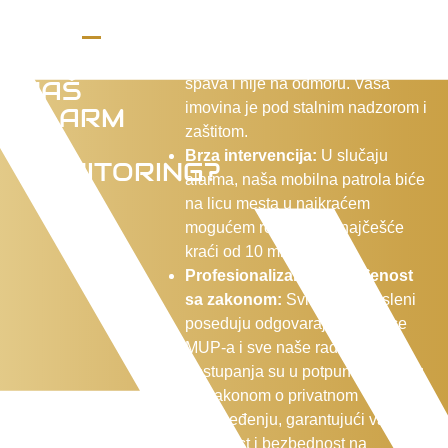
ZAŠTO
Kontinuirani nadzor:
Naš
IZABRATI
monitoring centar nikada ne
NAŠ
spava i nije na odmoru. Vaša
imovina je pod stalnim nadzorom i
ALARM
zaštitom.
-
Brza intervencija:
U slučaju
MONITORING?
alarma, naša mobilna patrola biće
na licu mesta u najkraćem
mogućem roku koji je najčešće
kraći od 10 minuta.
Profesionalizam i usklađenost
sa zakonom:
Svi naši zaposleni
poseduju odgovarajuće licence
MUP-a i sve naše radnje i
postupanja su u potpunom skladu
sa zakonom o privatnom
obezbeđenju, garantujući vam
legalnost i bezbednost na