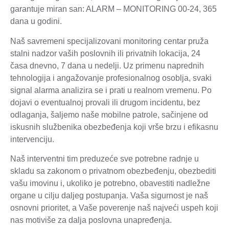
garantuje miran san: ALARM – MONITORING 00-24, 365
dana u godini.
Naš savremeni specijalizovani monitoring centar pruža
stalni nadzor vaših poslovnih ili privatnih lokacija, 24
časa dnevno, 7 dana u nedelji. Uz primenu naprednih
tehnologija i angažovanje profesionalnog osoblja, svaki
signal alarma analizira se i prati u realnom vremenu. Po
dojavi o eventualnoj provali ili drugom incidentu, bez
odlaganja, šaljemo naše mobilne patrole, sačinjene od
iskusnih službenika obezbeđenja koji vrše brzu i efikasnu
intervenciju.
Naš interventni tim preduzeće sve potrebne radnje u
skladu sa zakonom o privatnom obezbeđenju, obezbediti
vašu imovinu i, ukoliko je potrebno, obavestiti nadležne
organe u cilju daljeg postupanja. Vaša sigurnost je naš
osnovni prioritet, a Vaše poverenje naš najveći uspeh koji
nas motiviše za dalja poslovna unapređenja.