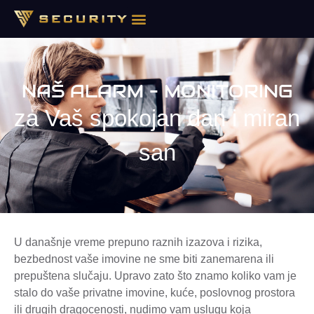
NAŠ ALARM – MONITORING
za Vaš spokojan dan i miran
san
U današnje vreme prepuno raznih izazova i rizika,
bezbednost vaše imovine ne sme biti zanemarena ili
prepuštena slučaju. Upravo zato što znamo koliko vam je
stalo do vaše privatne imovine, kuće, poslovnog prostora
ili drugih dragocenosti, nudimo vam uslugu koja