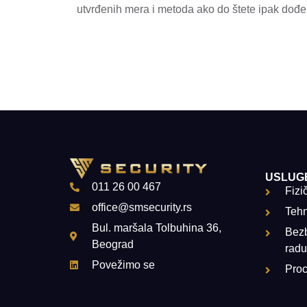
utvrđenih mera i metoda ako do štete ipak dođe
USLUG
011 26 00 467
Fizi
office@smsecurity.rs
Tehn
Bul. maršala Tolbuhina 36,
Bezb
Beograd
radu
Povežimo se
Proc