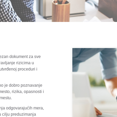
avezan dokument za sve
avljanje rizicima u
tvrđenoj proceduri i
bno je dobro poznavanje
sto, rizika, opasnosti i
 mestu.
anja odgovarajućih mera,
u cilju preduzimanja