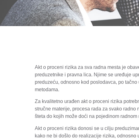
Akt o proceni rizika za sva radna mesta je ob
preduzetnike i pravna lica. Njime se uređuje upr
preduzeću, odnosno kod poslodavca, po tačno u
metodama.
Za kvalitetno urađen akt o proceni rizika potre
stručne materije, procesa rada za svako radno me
šteta do kojih može doći na pojedinom radnom
Akt o proceni rizika donosi se u cilju preduzim
kako ne bi došlo do realizacije rizika, odnosno 