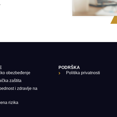
.
E
PODRŠKA
čko obezbeđenje
Politika privatnosti
ička zaštita
ednost i zdravlje na
ena rizika