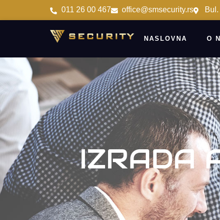
011 26 00 467
office@smsecurity.rs
Bul.
NASLOVNA
O 
IZRADA 