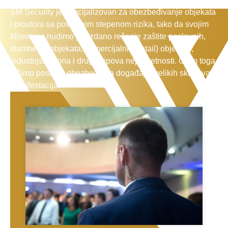
SM Security je specijalizovan za obezbeđivanje objekata
i prostora sa povišenim stepenom rizika, tako da svojim
klijentima nudimo pouzdano rešenje zaštite poslovnih,
stambenih objekata, komercijalnih (retail) objekata,
industrijskij zona i drugih tipova nepokretnosti. Osim toga
vršimo poslove obezbeđenja događaja, velikih skupova i
manifestacija.