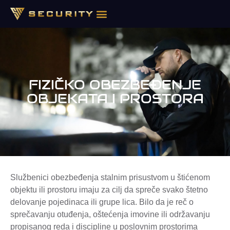
FIZIČKO OBEZBEĐENJE
OBJEKATA I PROSTORA
Službenici obezbeđenja stalnim prisustvom u štićenom
objektu ili prostoru imaju za cilj da spreče svako štetno
delovanje pojedinaca ili grupe lica. Bilo da je reč o
sprečavanju otuđenja, oštećenja imovine ili održavanju
propisanog reda i discipline u poslovnim prostorima