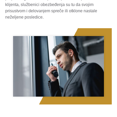
klijenta, službenici obezbeđenja su tu da svojim
prisustvom i delovanjem spreče ili otklone nastale
neželjene posledice.