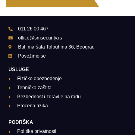
011 26 00 467
office@smsecurity.rs
Bul. maršala Tolbuhina 36, Beograd
Povežimo se
USLUGE
Fizičko obezbeđenje
Tehnička zaštita
Bezbednost i zdravlje na radu
Procena rizika
PODRŠKA
Politika privatnosti